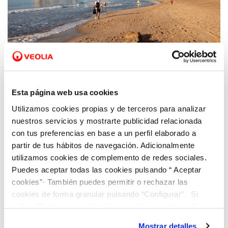
04 MAY 2026
Veolia y Benidorm logran que turismo y
Esta página web usa cookies
sostenibilidad hídrica sean compatibles
Utilizamos cookies propias y de terceros para analizar
gracias a la gestión inteligente del agua
nuestros servicios y mostrarte publicidad relacionada
con tus preferencias en base a un perfil elaborado a
partir de tus hábitos de navegación. Adicionalmente
utilizamos cookies de complemento de redes sociales.
Puedes aceptar todas las cookies pulsando “ Aceptar
cookies”· También puedes permitir o rechazar las
cookies de forma granular pulsando “Configurar”. Si
pulsas “Rechazar cookies”, equivaldrá a rechazar la
instalación de todas las cookies salvo las necesarias que
Mostrar detalles