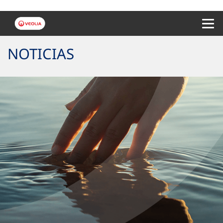
Menu 
NOTICIAS