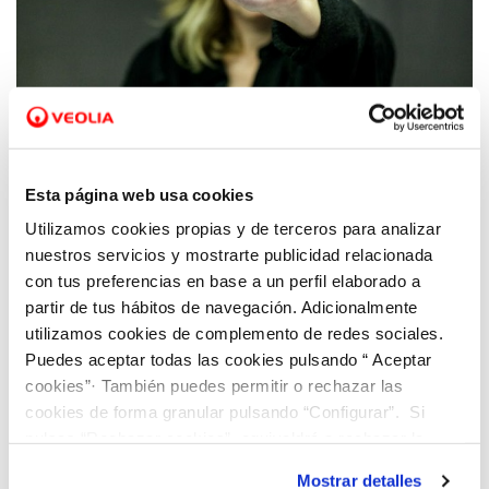
03 JUL 2023
Hidraqua y sus empresas participadas se
Esta página web usa cookies
adhieren al convenio del Ministerio de
Utilizamos cookies propias y de terceros para analizar
Igualdad contra la violencia de género
nuestros servicios y mostrarte publicidad relacionada
con tus preferencias en base a un perfil elaborado a
partir de tus hábitos de navegación. Adicionalmente
utilizamos cookies de complemento de redes sociales.
Puedes aceptar todas las cookies pulsando “ Aceptar
cookies”· También puedes permitir o rechazar las
cookies de forma granular pulsando “Configurar”. Si
pulsas “Rechazar cookies”, equivaldrá a rechazar la
instalación de todas las cookies salvo las necesarias que
Mostrar detalles