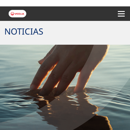
Menu 
NOTICIAS