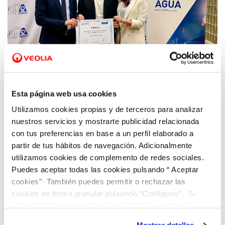
01 FEB 2024
Javier Ivànyez gana el VI Premio de
Esta página web usa cookies
Periodismo Ambiental Hidraqua - APPA
Utilizamos cookies propias y de terceros para analizar
nuestros servicios y mostrarte publicidad relacionada
con tus preferencias en base a un perfil elaborado a
partir de tus hábitos de navegación. Adicionalmente
utilizamos cookies de complemento de redes sociales.
Puedes aceptar todas las cookies pulsando “ Aceptar
cookies”· También puedes permitir o rechazar las
cookies de forma granular pulsando “Configurar”. Si
pulsas “Rechazar cookies”, equivaldrá a rechazar la
instalación de todas las cookies salvo las necesarias que