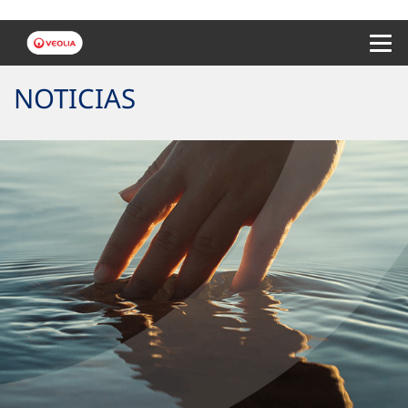
Menu 
NOTICIAS