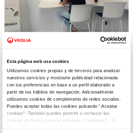
11 MAR 2024
Notable alto para Hidraqua y sus empresas
mixtas en el servicio de gestión del agua
Esta página web usa cookies
ofrecido a sus clientes en Comunitat
Utilizamos cookies propias y de terceros para analizar
Valenciana
nuestros servicios y mostrarte publicidad relacionada
con tus preferencias en base a un perfil elaborado a
partir de tus hábitos de navegación. Adicionalmente
utilizamos cookies de complemento de redes sociales.
Puedes aceptar todas las cookies pulsando “ Aceptar
cookies”· También puedes permitir o rechazar las
cookies de forma granular pulsando “Configurar”. Si
pulsas “Rechazar cookies”, equivaldrá a rechazar la