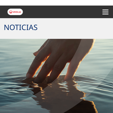
Menu 
NOTICIAS