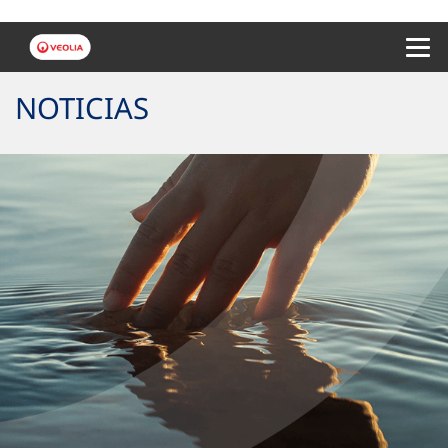
Menu 
NOTICIAS