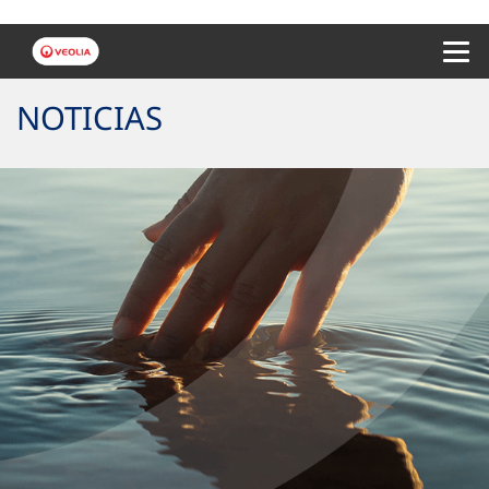
Menu 
NOTICIAS