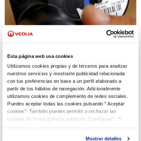
21 OCT 2024
La Consellería de Innovación de la GVA
Esta página web usa cookies
premia a Cetaqua Comunitat Valenciana,
Utilizamos cookies propias y de terceros para analizar
Hidraqua y Milmoh por su solución
nuestros servicios y mostrarte publicidad relacionada
tecnológica para identificar las viviendas
con tus preferencias en base a un perfil elaborado a
turísticas no registradas
partir de tus hábitos de navegación. Adicionalmente
utilizamos cookies de complemento de redes sociales.
Puedes aceptar todas las cookies pulsando “ Aceptar
cookies”· También puedes permitir o rechazar las
cookies de forma granular pulsando “Configurar”. Si
pulsas “Rechazar cookies”, equivaldrá a rechazar la
instalación de todas las cookies salvo las necesarias que
Mostrar detalles