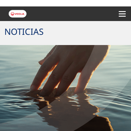
Menu 
NOTICIAS