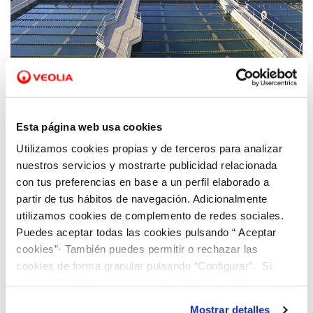
09 MAR 2026
La inversión de más de 21 millones en las
Esta página web usa cookies
infraestructuras de agua potable de
Benidorm ha convertido la ciudad en
Utilizamos cookies propias y de terceros para analizar
nuestros servicios y mostrarte publicidad relacionada
referente en eficiencia y sostenibilidad
con tus preferencias en base a un perfil elaborado a
partir de tus hábitos de navegación. Adicionalmente
utilizamos cookies de complemento de redes sociales.
Puedes aceptar todas las cookies pulsando “ Aceptar
cookies”· También puedes permitir o rechazar las
cookies de forma granular pulsando “Configurar”. Si
pulsas “Rechazar cookies”, equivaldrá a rechazar la
instalación de todas las cookies salvo las necesarias que
Mostrar detalles