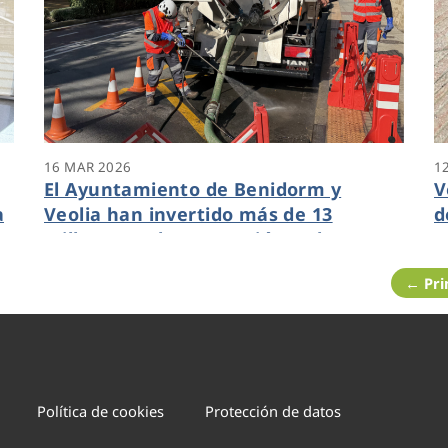
16 MAR 2026
1
El Ayuntamiento de Benidorm y
V
a
Veolia han invertido más de 13
d
millones en la renovación y el
m
mantenimiento de la red de
B
← Pr
alcantarillado
Política de cookies
Protección de datos