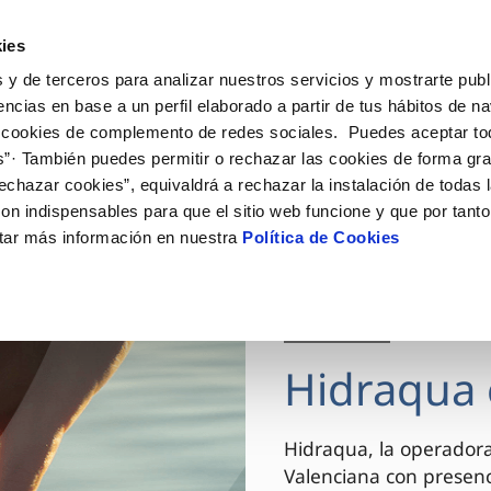
ES
VA
Actua
ies
 y de terceros para analizar nuestros servicios y mostrarte publ
Tu Servicio
Tu Agua
Conócenos
encias en base a un perfil elaborado a partir de tus hábitos de n
 cookies de complemento de redes sociales. Puedes aceptar to
s”· También puedes permitir o rechazar las cookies de forma gr
ÓN AL CLIENTE
AD
ROS COMPROMISOS
NTRATOS
COMPROMISO DE SERVICIO
CUIDADOS DEL AGUA
MODIFICACIÓN DE DAT
echazar cookies”, equivaldrá a rechazar la instalación de todas 
 de contacto
 calidad del agua
 personas
bio de titular
Carta de compromisos
Consejos de ahorro
Actualizar datos bancario
on indispensables para que el sitio web funcione y que por tant
via
el consumidor
medio ambiente
a de suministro
Customer Counsel (Defensa de
Actualizar datos de domici
tar más información en nuestra
Política de Cookies
cliente)
innovacion y digitalización
a de suministro
Actualizar datos personal
Normativa del servicio
 obras y afectaciones
icitud de Acometida
Arbitraje y mediación
03 DIC 2025
ación de fuga interior
umentación contratación
Programa CONTIGO
ntación e impresos
Hidraqua 
VER TODAS LAS GESTIONES
Hidraqua, la operador
Valenciana con presen