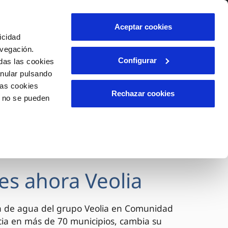
lidad
Ayuda
Contáctanos
Aceptar cookies
icidad
Área de clientes
avegación.
Configurar
das las cookies
anular pulsando
OS
INCIDENCIAS
las cookies
s
Comunica anomalías o posibles
Rechazar cookies
o no se pueden
fraudes
l
lio
Reclamaciones
es
es ahora Veolia
a de agua del grupo Veolia en Comunidad
cia en más de 70 municipios, cambia su