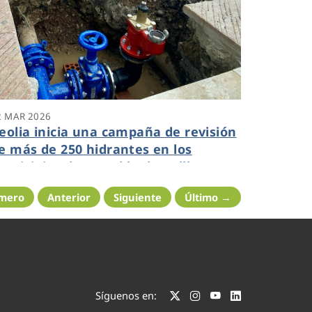
2 MAR 2026
eolia inicia una campaña de revisión
e más de 250 hidrantes en los
unicipios de La Pobla de Vallbona,
enissanó y L’Eliana
imero
Anterior
Siguiente
Último →
Síguenos en: