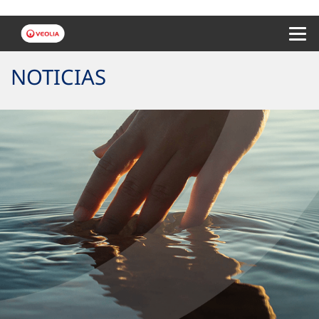
Menu 
NOTICIAS