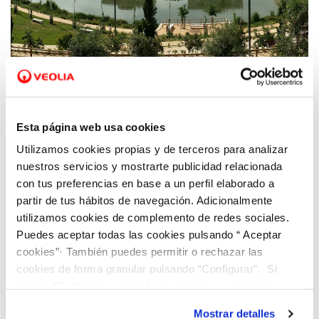
22 OCT 2020
Dinapsis expone sus proyectos de resiliencia
Esta página web usa cookies
y renaturalización de las ciudades como
Utilizamos cookies propias y de terceros para analizar
respuesta a los efectos del cambio climático
nuestros servicios y mostrarte publicidad relacionada
en URCC 2020
con tus preferencias en base a un perfil elaborado a
partir de tus hábitos de navegación. Adicionalmente
utilizamos cookies de complemento de redes sociales.
Puedes aceptar todas las cookies pulsando “ Aceptar
cookies”· También puedes permitir o rechazar las
cookies de forma granular pulsando “Configurar”. Si
pulsas “Rechazar cookies”, equivaldrá a rechazar la
instalación de todas las cookies salvo las necesarias que
Mostrar detalles