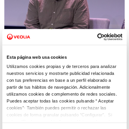
27 MAR 2026
José Antonio Rico se alza con el VIII Premio
Periodismo Medioambiental Veolia – APPA
Esta página web usa cookies
Utilizamos cookies propias y de terceros para analizar
nuestros servicios y mostrarte publicidad relacionada
con tus preferencias en base a un perfil elaborado a
partir de tus hábitos de navegación. Adicionalmente
utilizamos cookies de complemento de redes sociales.
Puedes aceptar todas las cookies pulsando “ Aceptar
cookies”· También puedes permitir o rechazar las
cookies de forma granular pulsando “Configurar”. Si
pulsas “Rechazar cookies”, equivaldrá a rechazar la
instalación de todas las cookies salvo las necesarias que