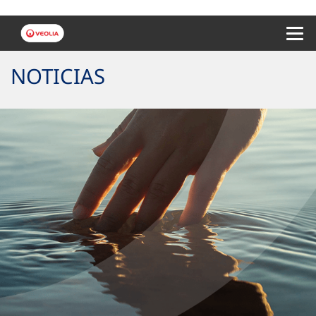
Menu 
NOTICIAS