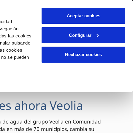
lidad
Ayuda
Contáctanos
Aceptar cookies
icidad
Área de clientes
avegación.
Configurar
das las cookies
anular pulsando
OS
INCIDENCIAS
las cookies
s
Comunica anomalías o posibles
Rechazar cookies
o no se pueden
fraudes
l
lio
Reclamaciones
es
es ahora Veolia
a de agua del grupo Veolia en Comunidad
cia en más de 70 municipios, cambia su