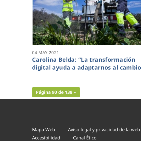
04 MAY 2021
Carolina Belda: “La transformación
digital ayuda a adaptarnos al cambi
climático y ofrece transparencia en l
gestión del ciclo integral del agua”
Página 90 de 138
Mapa Web
Aviso legal y privacidad de la web
Accesibilidad
Canal Ético