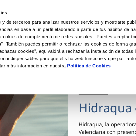
ES
VA
Actua
ies
 y de terceros para analizar nuestros servicios y mostrarte publ
Tu Servicio
Tu Agua
Conócenos
encias en base a un perfil elaborado a partir de tus hábitos de n
 cookies de complemento de redes sociales. Puedes aceptar to
s”· También puedes permitir o rechazar las cookies de forma gr
ÓN AL CLIENTE
AD
ROS COMPROMISOS
NTRATOS
COMPROMISO DE SERVICIO
CUIDADOS DEL AGUA
MODIFICACIÓN DE DAT
echazar cookies”, equivaldrá a rechazar la instalación de todas 
 de contacto
 calidad del agua
 personas
bio de titular
Carta de compromisos
Consejos de ahorro
Actualizar datos bancario
on indispensables para que el sitio web funcione y que por tant
via
el consumidor
medio ambiente
a de suministro
Customer Counsel (Defensa de
Actualizar datos de domici
tar más información en nuestra
Política de Cookies
cliente)
innovacion y digitalización
a de suministro
Actualizar datos personal
Normativa del servicio
 obras y afectaciones
icitud de Acometida
Arbitraje y mediación
03 DIC 2025
ación de fuga interior
umentación contratación
Programa CONTIGO
ntación e impresos
Hidraqua 
VER TODAS LAS GESTIONES
Hidraqua, la operador
Valenciana con presen