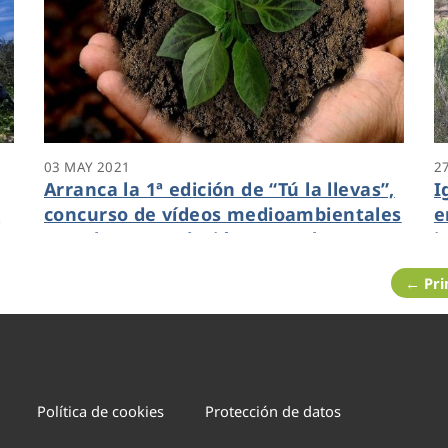
03 MAY 2021
2
Arranca la 1ª edición de “Tú la llevas”,
I
o
concurso de vídeos medioambientales
e
a
con el que Fundación Aquae busca
i
impulsar el cuidado de nuestro
s
← Pr
ecosistema
s
Política de cookies
Protección de datos