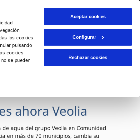
lidad
Ayuda
Contáctanos
Aceptar cookies
icidad
Área de clientes
avegación.
Configurar
das las cookies
anular pulsando
OS
INCIDENCIAS
las cookies
s
Comunica anomalías o posibles
Rechazar cookies
o no se pueden
fraudes
l
lio
Reclamaciones
es
es ahora Veolia
a de agua del grupo Veolia en Comunidad
cia en más de 70 municipios, cambia su