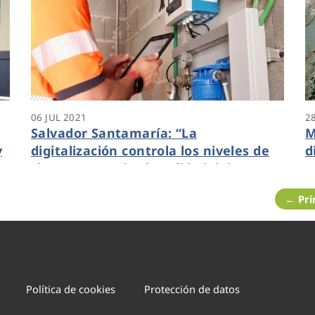
06 JUL 2021
2
Salvador Santamaría: “La
M
y
digitalización controla los niveles de
d
cloro y garantiza la calidad del agua
e
que llega a hogares, comercios y
d
← Pr
edificios públicos”
a
Política de cookies
Protección de datos