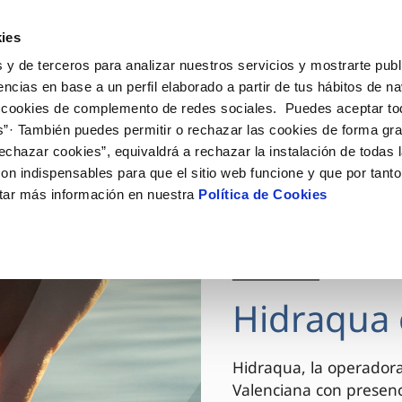
ES
VA
Actua
ies
 y de terceros para analizar nuestros servicios y mostrarte publ
Tu Servicio
Tu Agua
Conócenos
encias en base a un perfil elaborado a partir de tus hábitos de n
 cookies de complemento de redes sociales. Puedes aceptar to
s”· También puedes permitir o rechazar las cookies de forma gr
ÓN AL CLIENTE
AD
ROS COMPROMISOS
NTRATOS
COMPROMISO DE SERVICIO
CUIDADOS DEL AGUA
MODIFICACIÓN DE DAT
echazar cookies”, equivaldrá a rechazar la instalación de todas 
 de contacto
 calidad del agua
 personas
bio de titular
Carta de compromisos
Consejos de ahorro
Actualizar datos bancario
on indispensables para que el sitio web funcione y que por tant
via
el consumidor
medio ambiente
a de suministro
Customer Counsel (Defensa de
Actualizar datos de domici
tar más información en nuestra
Política de Cookies
cliente)
innovacion y digitalización
a de suministro
Actualizar datos personal
Normativa del servicio
 obras y afectaciones
icitud de Acometida
Arbitraje y mediación
03 DIC 2025
ación de fuga interior
umentación contratación
Programa CONTIGO
ntación e impresos
Hidraqua 
VER TODAS LAS GESTIONES
Hidraqua, la operador
Valenciana con presen