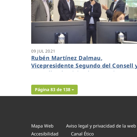
09 JUL 2021
Rubén Martínez Dalmau,
Vicepresidente Segundo del Consell 
Conseller de Vivienda y Arquitectura
Bioclimática visita el centro de
innovación Dinapsis de Benidorm
Página 83 de 138
Mapa Web
Aviso legal y privacidad de la web
Accesibilidad
Canal Ético