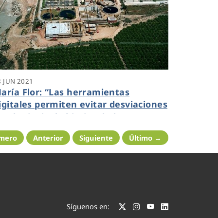
8 JUN 2021
aría Flor: “Las herramientas
igitales permiten evitar desviaciones
n el principal objetivo de la
epuración: el control de calidad del
imero
Anterior
Siguiente
Último →
gua”
Síguenos en: