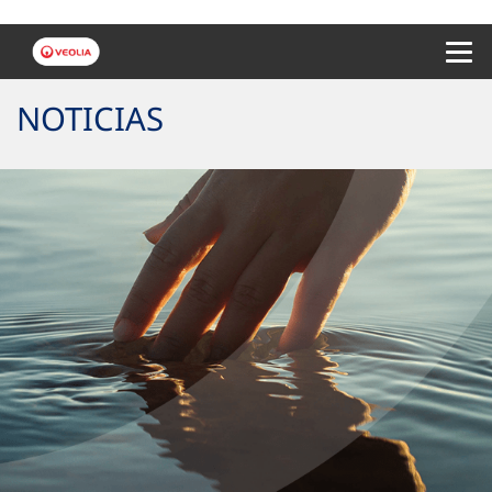
Menu 
NOTICIAS