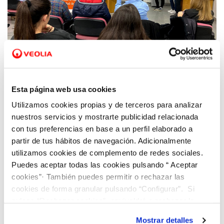
08 ENE 2020
Hidraqua participa en el Proyecto Gennera
Esta página web usa cookies
de la UA para ofrecer soluciones
Utilizamos cookies propias y de terceros para analizar
innovadoras a los retos empresariales
nuestros servicios y mostrarte publicidad relacionada
con tus preferencias en base a un perfil elaborado a
partir de tus hábitos de navegación. Adicionalmente
utilizamos cookies de complemento de redes sociales.
Puedes aceptar todas las cookies pulsando “ Aceptar
cookies”· También puedes permitir o rechazar las
cookies de forma granular pulsando “Configurar”. Si
pulsas “Rechazar cookies”, equivaldrá a rechazar la
instalación de todas las cookies salvo las necesarias que
Mostrar detalles