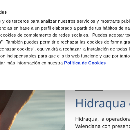
ES
VA
Actua
ies
 y de terceros para analizar nuestros servicios y mostrarte publ
Tu Servicio
Tu Agua
Conócenos
encias en base a un perfil elaborado a partir de tus hábitos de n
 cookies de complemento de redes sociales. Puedes aceptar to
s”· También puedes permitir o rechazar las cookies de forma gr
ÓN AL CLIENTE
AD
ROS COMPROMISOS
NTRATOS
COMPROMISO DE SERVICIO
CUIDADOS DEL AGUA
MODIFICACIÓN DE DAT
echazar cookies”, equivaldrá a rechazar la instalación de todas 
 de contacto
 calidad del agua
 personas
bio de titular
Carta de compromisos
Consejos de ahorro
Actualizar datos bancario
on indispensables para que el sitio web funcione y que por tant
via
el consumidor
medio ambiente
a de suministro
Customer Counsel (Defensa de
Actualizar datos de domici
tar más información en nuestra
Política de Cookies
cliente)
innovacion y digitalización
a de suministro
Actualizar datos personal
Normativa del servicio
 obras y afectaciones
icitud de Acometida
Arbitraje y mediación
03 DIC 2025
ación de fuga interior
umentación contratación
Programa CONTIGO
ntación e impresos
Hidraqua 
VER TODAS LAS GESTIONES
Hidraqua, la operador
Valenciana con presen