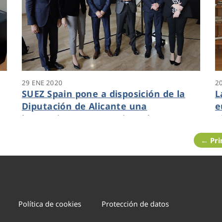
29 ENE 2020
2
SUEZ Spain pone a disposición de la
L
Diputación de Alicante una
e
herramienta para mejorar la
A
capacidad de respuesta ante
s
← Pr
inundaciones en la Vega Baja
A
Política de cookies
Protección de datos