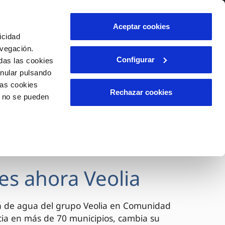
lidad
Ayuda
Contáctanos
Aceptar cookies
icidad
Área de clientes
avegación.
Configurar
das las cookies
anular pulsando
OS
INCIDENCIAS
las cookies
s
Comunica anomalías o posibles
Rechazar cookies
o no se pueden
fraudes
l
lio
Reclamaciones
es
es ahora Veolia
a de agua del grupo Veolia en Comunidad
cia en más de 70 municipios, cambia su