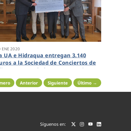
0 ENE 2020
a UA e Hidraqua entregan 3.140
uros a la Sociedad de Conciertos de
licante recaudados en su concierto
olidario 121 Aniversario Aguas de
imero
Anterior
Siguiente
Último →
licante
Síguenos en: