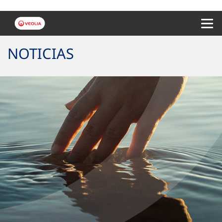
Menu 
NOTICIAS