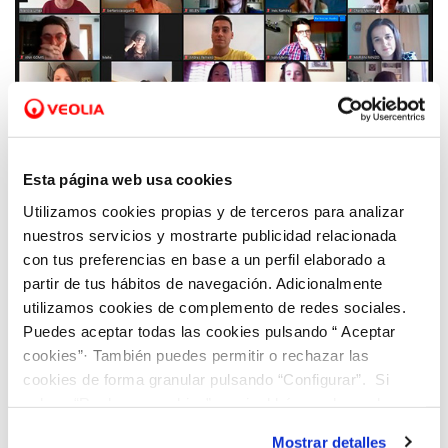
17 JUN 2020
Aquae STEM reconoce al Colegio Ausias
Esta página web usa cookies
March de Alicante por la implicación de su
Utilizamos cookies propias y de terceros para analizar
profesorado
nuestros servicios y mostrarte publicidad relacionada
con tus preferencias en base a un perfil elaborado a
partir de tus hábitos de navegación. Adicionalmente
utilizamos cookies de complemento de redes sociales.
Puedes aceptar todas las cookies pulsando “ Aceptar
cookies”· También puedes permitir o rechazar las
cookies de forma granular pulsando “Configurar”. Si
pulsas “Rechazar cookies”, equivaldrá a rechazar la
instalación de todas las cookies salvo las necesarias que
Mostrar detalles