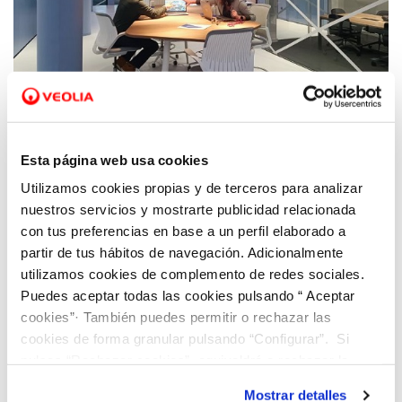
23 ENE 2024
Los hubs de innovación de Hidraqua en la
Esta página web usa cookies
Comunitat Valenciana presentan en FITUR
Utilizamos cookies propias y de terceros para analizar
sus modelos de gestión para un turismo
nuestros servicios y mostrarte publicidad relacionada
sostenible
con tus preferencias en base a un perfil elaborado a
partir de tus hábitos de navegación. Adicionalmente
utilizamos cookies de complemento de redes sociales.
Puedes aceptar todas las cookies pulsando “ Aceptar
cookies”· También puedes permitir o rechazar las
cookies de forma granular pulsando “Configurar”. Si
pulsas “Rechazar cookies”, equivaldrá a rechazar la
instalación de todas las cookies salvo las necesarias que
Mostrar detalles