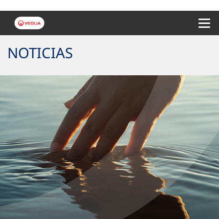
Menu 
NOTICIAS