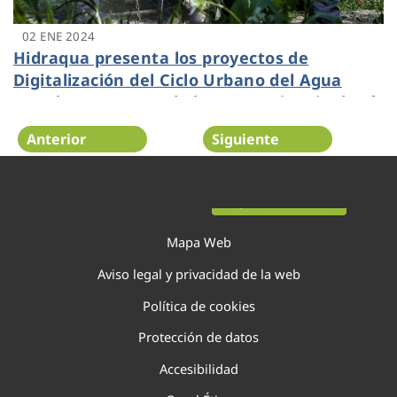
02 ENE 2024
Hidraqua presenta los proyectos de
Digitalización del Ciclo Urbano del Agua
para las comarcas de la Vega Baja, Vinalopó
y L’Alacantí
Anterior
Siguiente
Página 32 de 138
Mapa Web
Aviso legal y privacidad de la web
Política de cookies
Protección de datos
Accesibilidad