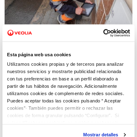
26 ABR 2021
Tavernes implanta una nueva solución de
Esta página web usa cookies
Hidraqua para reducir las pérdidas de agua
Utilizamos cookies propias y de terceros para analizar
en la red a través de la gestión inteligente
nuestros servicios y mostrarte publicidad relacionada
de la demanda
con tus preferencias en base a un perfil elaborado a
partir de tus hábitos de navegación. Adicionalmente
utilizamos cookies de complemento de redes sociales.
Puedes aceptar todas las cookies pulsando “ Aceptar
cookies”· También puedes permitir o rechazar las
cookies de forma granular pulsando “Configurar”. Si
pulsas “Rechazar cookies”, equivaldrá a rechazar la
instalación de todas las cookies salvo las necesarias que
Mostrar detalles