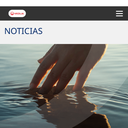
Menu 
NOTICIAS