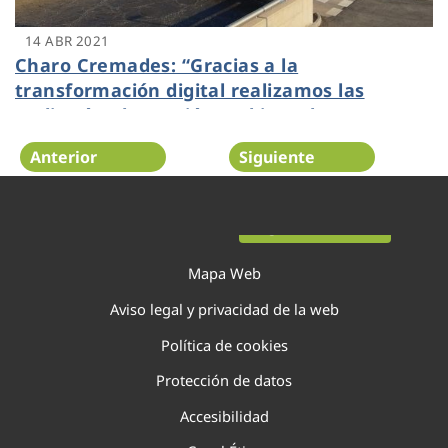
14 ABR 2021
Charo Cremades: “Gracias a la
transformación digital realizamos las
auditorías de gestión ambiental en remoto,
con videoconferencias y visitas virtuales a
Anterior
Siguiente
instalaciones”
Página 91 de 138
Mapa Web
Aviso legal y privacidad de la web
Política de cookies
Protección de datos
Accesibilidad