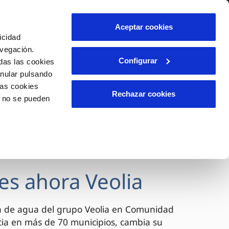
lidad
Ayuda
Contáctanos
Aceptar cookies
icidad
Área de clientes
avegación.
Configurar
das las cookies
anular pulsando
OS
INCIDENCIAS
las cookies
s
Comunica anomalías o posibles
Rechazar cookies
o no se pueden
fraudes
l
lio
Reclamaciones
es
es ahora Veolia
a de agua del grupo Veolia en Comunidad
cia en más de 70 municipios, cambia su