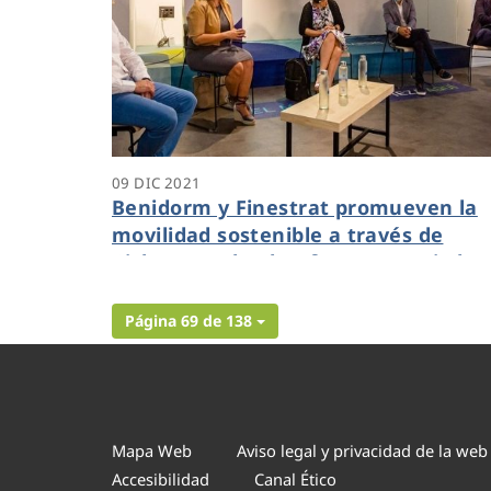
09 DIC 2021
Benidorm y Finestrat promueven la
movilidad sostenible a través de
Ciclogreen, la plataforma premiada
durante el reto Dinapsis Open
Challenge
Página 69 de 138
Mapa Web
Aviso legal y privacidad de la web
Accesibilidad
Canal Ético