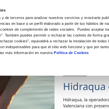
ES
VA
Actua
ies
 y de terceros para analizar nuestros servicios y mostrarte publ
Tu Servicio
Tu Agua
Conócenos
encias en base a un perfil elaborado a partir de tus hábitos de n
 cookies de complemento de redes sociales. Puedes aceptar to
s”· También puedes permitir o rechazar las cookies de forma gr
ÓN AL CLIENTE
AD
ROS COMPROMISOS
NTRATOS
COMPROMISO DE SERVICIO
CUIDADOS DEL AGUA
MODIFICACIÓN DE DAT
echazar cookies”, equivaldrá a rechazar la instalación de todas 
 de contacto
 calidad del agua
 personas
bio de titular
Carta de compromisos
Consejos de ahorro
Actualizar datos bancario
on indispensables para que el sitio web funcione y que por tant
via
el consumidor
medio ambiente
a de suministro
Customer Counsel (Defensa de
Actualizar datos de domici
tar más información en nuestra
Política de Cookies
cliente)
innovacion y digitalización
a de suministro
Actualizar datos personal
Normativa del servicio
 obras y afectaciones
icitud de Acometida
Arbitraje y mediación
03 DIC 2025
ación de fuga interior
umentación contratación
Programa CONTIGO
ntación e impresos
Hidraqua 
VER TODAS LAS GESTIONES
Hidraqua, la operador
Valenciana con presen