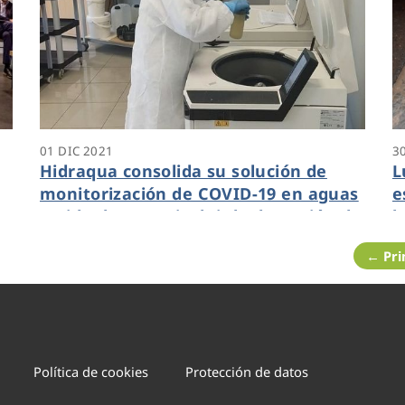
01 DIC 2021
3
Hidraqua consolida su solución de
L
monitorización de COVID-19 en aguas
e
residuales para incluir la detección de
l
la nueva cepa ómicron
p
← Pr
Política de cookies
Protección de datos