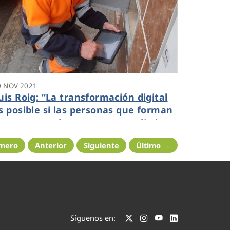
0 NOV 2021
uis Roig: “La transformación digital
s posible si las personas que forman
as empresas la ven como un aliado
ara mejorar”
imero
Anterior
Siguiente
Último →
Síguenos en: