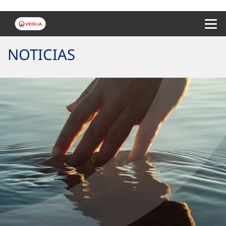
Menu 
NOTICIAS