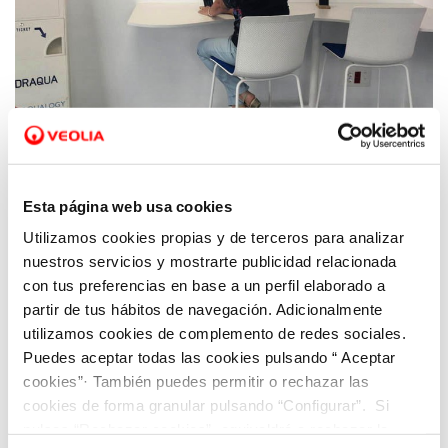
11 MAR 2024
Notable alto para Hidraqua y sus empresas
mixtas en el servicio de gestión del agua
Esta página web usa cookies
ofrecido a sus clientes en Comunitat
Utilizamos cookies propias y de terceros para analizar
Valenciana
nuestros servicios y mostrarte publicidad relacionada
con tus preferencias en base a un perfil elaborado a
partir de tus hábitos de navegación. Adicionalmente
utilizamos cookies de complemento de redes sociales.
Puedes aceptar todas las cookies pulsando “ Aceptar
cookies”· También puedes permitir o rechazar las
cookies de forma granular pulsando “Configurar”. Si
pulsas “Rechazar cookies”, equivaldrá a rechazar la