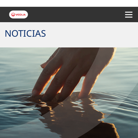
Menu 
NOTICIAS