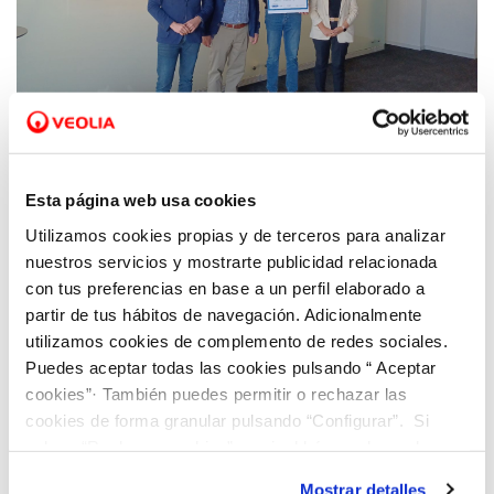
08 ABR 2025
La startup Green Urban Data gana el
Esta página web usa cookies
Dinapsis Open Challenge València Capital
Utilizamos cookies propias y de terceros para analizar
Verde
nuestros servicios y mostrarte publicidad relacionada
con tus preferencias en base a un perfil elaborado a
partir de tus hábitos de navegación. Adicionalmente
utilizamos cookies de complemento de redes sociales.
Puedes aceptar todas las cookies pulsando “ Aceptar
cookies”· También puedes permitir o rechazar las
cookies de forma granular pulsando “Configurar”. Si
pulsas “Rechazar cookies”, equivaldrá a rechazar la
instalación de todas las cookies salvo las necesarias que
Mostrar detalles