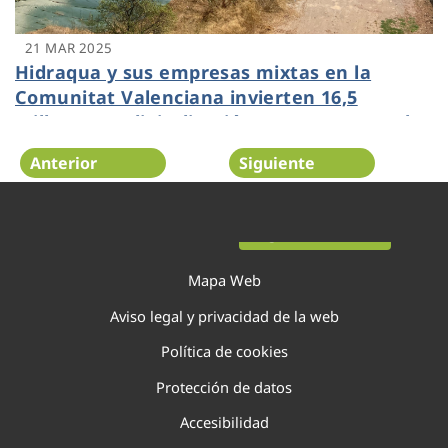
21 MAR 2025
Hidraqua y sus empresas mixtas en la
Comunitat Valenciana invierten 16,5
millones en digitalización y apuestan por la
regeneración del agua para abastecer a
Anterior
Siguiente
más de 2,5 millones de valencianos
Página 20 de 138
Mapa Web
Aviso legal y privacidad de la web
Política de cookies
Protección de datos
Accesibilidad