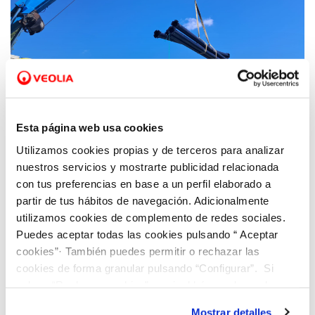
13 JUL 2026
Veolia ejecuta una inversión cercana a los
Esta página web usa cookies
60.000 euros enfocada a la modernización y
Utilizamos cookies propias y de terceros para analizar
digitalización del ciclo del agua en Xeraco
nuestros servicios y mostrarte publicidad relacionada
con tus preferencias en base a un perfil elaborado a
partir de tus hábitos de navegación. Adicionalmente
utilizamos cookies de complemento de redes sociales.
Puedes aceptar todas las cookies pulsando “ Aceptar
cookies”· También puedes permitir o rechazar las
cookies de forma granular pulsando “Configurar”. Si
pulsas “Rechazar cookies”, equivaldrá a rechazar la
instalación de todas las cookies salvo las necesarias que
Mostrar detalles