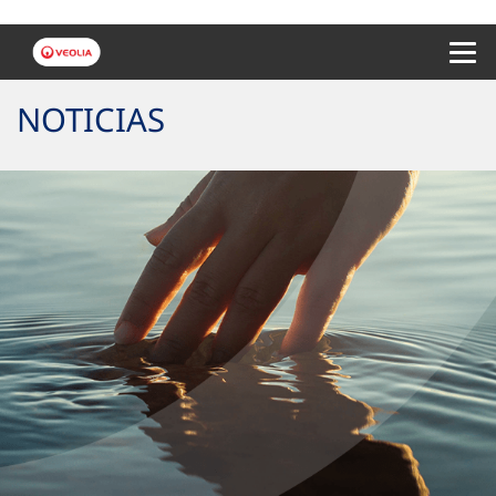
Menu 
NOTICIAS