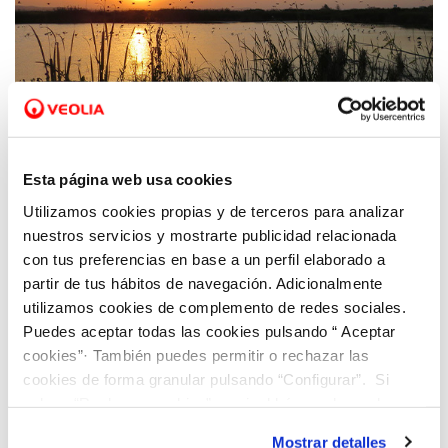
05 JUN 2020
Hidraqua apuesta por un modelo de
Esta página web usa cookies
reconstrucción verde basado en planes
Utilizamos cookies propias y de terceros para analizar
ecológicos sostenibles
nuestros servicios y mostrarte publicidad relacionada
con tus preferencias en base a un perfil elaborado a
partir de tus hábitos de navegación. Adicionalmente
utilizamos cookies de complemento de redes sociales.
Puedes aceptar todas las cookies pulsando “ Aceptar
cookies”· También puedes permitir o rechazar las
cookies de forma granular pulsando “Configurar”. Si
pulsas “Rechazar cookies”, equivaldrá a rechazar la
instalación de todas las cookies salvo las necesarias que
Mostrar detalles