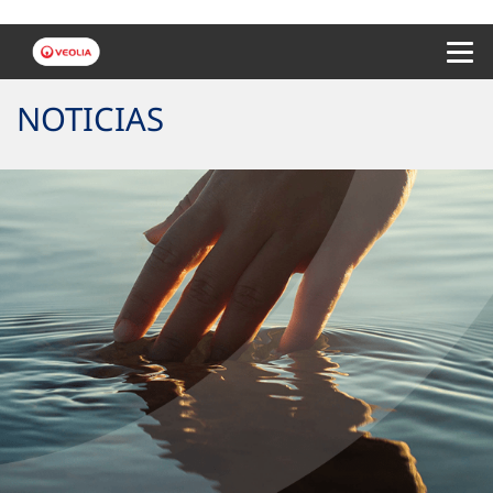
Menu 
NOTICIAS