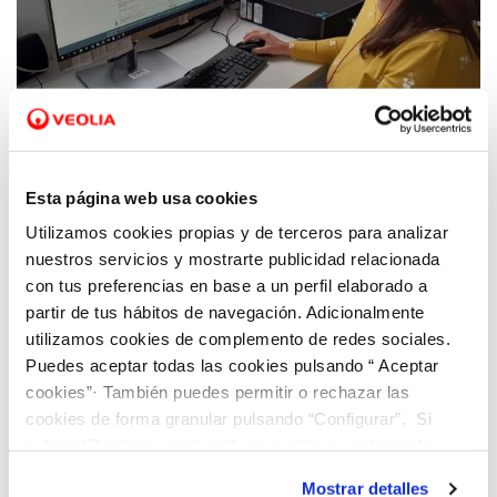
03 SEP 2021
Mercedes Massip: “La centralita virtual de
Esta página web usa cookies
Hidraqua ofrece atención especializada,
Utilizamos cookies propias y de terceros para analizar
eficaz y adaptada”
nuestros servicios y mostrarte publicidad relacionada
con tus preferencias en base a un perfil elaborado a
partir de tus hábitos de navegación. Adicionalmente
utilizamos cookies de complemento de redes sociales.
Puedes aceptar todas las cookies pulsando “ Aceptar
cookies”· También puedes permitir o rechazar las
cookies de forma granular pulsando “Configurar”. Si
pulsas “Rechazar cookies”, equivaldrá a rechazar la
instalación de todas las cookies salvo las necesarias que
Mostrar detalles