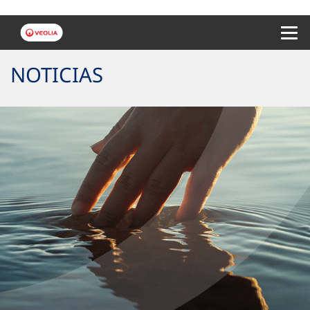
Menu 
NOTICIAS