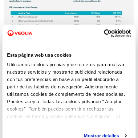
14 SEP 2021
Irene Sempere: ‘’La digitalización permite
Esta página web usa cookies
analizar datos para tomar decisiones
Utilizamos cookies propias y de terceros para analizar
inmediatas y adaptadas a la realidad actual’’
nuestros servicios y mostrarte publicidad relacionada
con tus preferencias en base a un perfil elaborado a
partir de tus hábitos de navegación. Adicionalmente
utilizamos cookies de complemento de redes sociales.
Puedes aceptar todas las cookies pulsando “ Aceptar
cookies”· También puedes permitir o rechazar las
cookies de forma granular pulsando “Configurar”. Si
pulsas “Rechazar cookies”, equivaldrá a rechazar la
instalación de todas las cookies salvo las necesarias que
Mostrar detalles