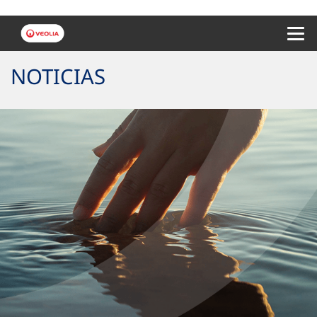
Menu 
NOTICIAS