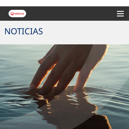
Menu 
NOTICIAS