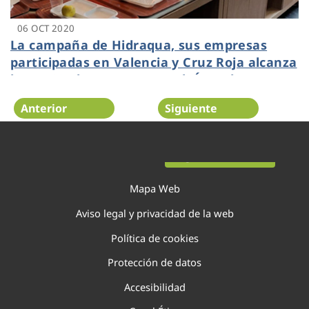
06 OCT 2020
La campaña de Hidraqua, sus empresas
participadas en Valencia y Cruz Roja alcanza
las 6.520 altas nuevas en el ‘Área de
clientes’ de la página web
Anterior
Siguiente
Página 105 de 138
Mapa Web
Aviso legal y privacidad de la web
Política de cookies
Protección de datos
Accesibilidad