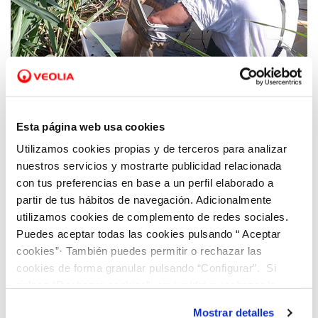
13 OCT 2020
Hidraqua y la UV estudian los grupos
Esta página web usa cookies
biológicos acuáticos indicadores de la
Utilizamos cookies propias y de terceros para analizar
calidad del agua en los humedales del
nuestros servicios y mostrarte publicidad relacionada
Tancat de l'Illa y Tancat de Milia
con tus preferencias en base a un perfil elaborado a
partir de tus hábitos de navegación. Adicionalmente
utilizamos cookies de complemento de redes sociales.
Puedes aceptar todas las cookies pulsando “ Aceptar
cookies”· También puedes permitir o rechazar las
cookies de forma granular pulsando “Configurar”. Si
pulsas “Rechazar cookies”, equivaldrá a rechazar la
instalación de todas las cookies salvo las necesarias que
Mostrar detalles