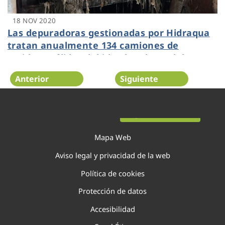
18 NOV 2020
Las depuradoras gestionadas por Hidraqua
tratan anualmente 134 camiones de
residuos sólidos debido al mal uso del
alcantarillado
Anterior
Siguiente
Página 102 de 138
Mapa Web
Aviso legal y privacidad de la web
Política de cookies
Protección de datos
Accesibilidad