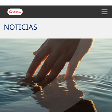
Menu 
NOTICIAS