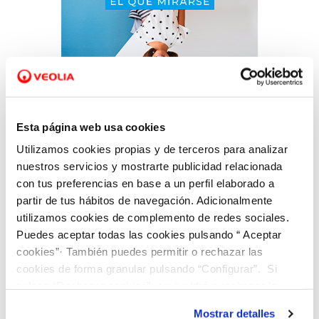
03 DIC 2020
300 alumnas participan en el webinar de
Esta página web usa cookies
Aquae STEM impartido por Victoria Majadas
Utilizamos cookies propias y de terceros para analizar
y organizado por Hidraqua y Fundación
nuestros servicios y mostrarte publicidad relacionada
Aquae
con tus preferencias en base a un perfil elaborado a
partir de tus hábitos de navegación. Adicionalmente
utilizamos cookies de complemento de redes sociales.
Puedes aceptar todas las cookies pulsando “ Aceptar
cookies”· También puedes permitir o rechazar las
cookies de forma granular pulsando “Configurar”. Si
pulsas “Rechazar cookies”, equivaldrá a rechazar la
instalación de todas las cookies salvo las necesarias que
Mostrar detalles