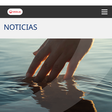
Menu 
NOTICIAS