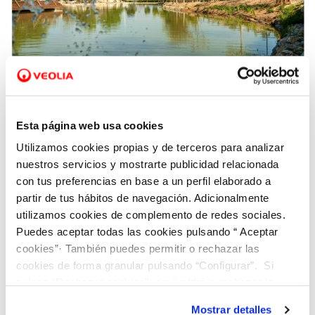
19 NOV 2021
Los municipios gestionados por Hidraqua en
Esta página web usa cookies
la Comunitat Valenciana reutilizan un 43%
Utilizamos cookies propias y de terceros para analizar
más de agua que la media española
nuestros servicios y mostrarte publicidad relacionada
con tus preferencias en base a un perfil elaborado a
partir de tus hábitos de navegación. Adicionalmente
utilizamos cookies de complemento de redes sociales.
Puedes aceptar todas las cookies pulsando “ Aceptar
cookies”· También puedes permitir o rechazar las
cookies de forma granular pulsando “Configurar”. Si
pulsas “Rechazar cookies”, equivaldrá a rechazar la
instalación de todas las cookies salvo las necesarias que
Mostrar detalles