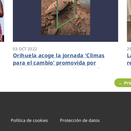
03 OCT 2022
2
Orihuela acoge la jornada ‘Climas
L
para el cambio’ promovida por
r
Hidraqua y la Universidad de Alicante
s
← Pr
Política de cookies
Protección de datos