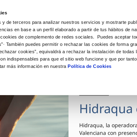
ES
VA
Actua
ies
 y de terceros para analizar nuestros servicios y mostrarte publ
Tu Servicio
Tu Agua
Conócenos
encias en base a un perfil elaborado a partir de tus hábitos de n
 cookies de complemento de redes sociales. Puedes aceptar to
s”· También puedes permitir o rechazar las cookies de forma gr
ÓN AL CLIENTE
AD
ROS COMPROMISOS
NTRATOS
COMPROMISO DE SERVICIO
CUIDADOS DEL AGUA
MODIFICACIÓN DE DAT
echazar cookies”, equivaldrá a rechazar la instalación de todas 
 de contacto
 calidad del agua
 personas
bio de titular
Carta de compromisos
Consejos de ahorro
Actualizar datos bancario
on indispensables para que el sitio web funcione y que por tant
via
el consumidor
medio ambiente
a de suministro
Customer Counsel (Defensa de
Actualizar datos de domici
tar más información en nuestra
Política de Cookies
cliente)
innovacion y digitalización
a de suministro
Actualizar datos personal
Normativa del servicio
 obras y afectaciones
icitud de Acometida
Arbitraje y mediación
03 DIC 2025
ación de fuga interior
umentación contratación
Programa CONTIGO
ntación e impresos
Hidraqua 
VER TODAS LAS GESTIONES
Hidraqua, la operador
Valenciana con presen