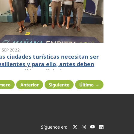
9 SEP 2022
as ciudades turísticas necesitan ser
esilientes y para ello, antes deben
er sostenibles y digitales
imero
Anterior
Siguiente
Último →
Síguenos en: