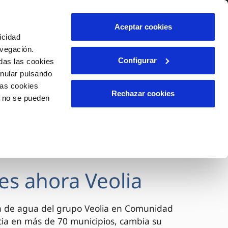
lidad
Ayuda
Contáctanos
Aceptar cookies
icidad
Área de clientes
avegación.
Configurar
das las cookies
anular pulsando
OS
INCIDENCIAS
las cookies
s
Comunica anomalías o posibles
Rechazar cookies
o no se pueden
fraudes
l
lio
Reclamaciones
es
es ahora Veolia
a de agua del grupo Veolia en Comunidad
cia en más de 70 municipios, cambia su