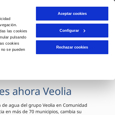
lidad
Ayuda
Contáctanos
Aceptar cookies
icidad
Área de clientes
avegación.
Configurar
das las cookies
anular pulsando
OS
INCIDENCIAS
las cookies
s
Comunica anomalías o posibles
Rechazar cookies
o no se pueden
fraudes
l
lio
Reclamaciones
es
es ahora Veolia
a de agua del grupo Veolia en Comunidad
cia en más de 70 municipios, cambia su