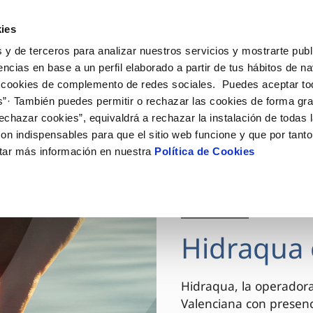
ES
VA
Actua
ies
 y de terceros para analizar nuestros servicios y mostrarte publ
Tu Servicio
Tu Agua
Conócenos
encias en base a un perfil elaborado a partir de tus hábitos de n
 cookies de complemento de redes sociales. Puedes aceptar to
s”· También puedes permitir o rechazar las cookies de forma gr
ÓN AL CLIENTE
AD
ROS COMPROMISOS
NTRATOS
COMPROMISO DE SERVICIO
CUIDADOS DEL AGUA
MODIFICACIÓN DE DAT
echazar cookies”, equivaldrá a rechazar la instalación de todas 
 de contacto
 calidad del agua
 personas
bio de titular
Carta de compromisos
Consejos de ahorro
Actualizar datos bancario
on indispensables para que el sitio web funcione y que por tant
via
el consumidor
medio ambiente
a de suministro
Customer Counsel (Defensa de
Actualizar datos de domici
tar más información en nuestra
Política de Cookies
cliente)
innovacion y digitalización
a de suministro
Actualizar datos personal
Normativa del servicio
 obras y afectaciones
icitud de Acometida
Arbitraje y mediación
03 DIC 2025
ación de fuga interior
umentación contratación
Programa CONTIGO
ntación e impresos
Hidraqua 
VER TODAS LAS GESTIONES
Hidraqua, la operador
Valenciana con presen