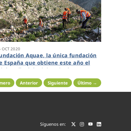
6 OCT 2020
undación Aquae, la única fundación
e España que obtiene este año el
riple sello del Ministerio de
ransición Ecológica
imero
Anterior
Siguiente
Último →
Síguenos en: