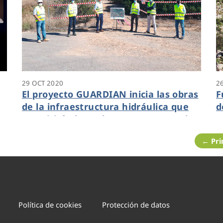
29 OCT 2020
2
El proyecto GUARDIAN inicia las obras
F
de la infraestructura hidráulica que
d
permitirá el uso de agua regenerada
t
T
← Pr
Política de cookies
Protección de datos