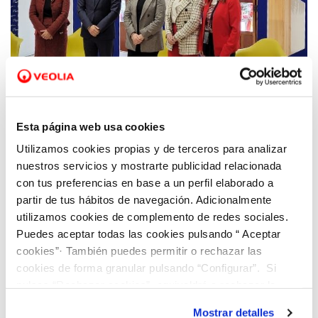
13 ABR 2022
Aigües de Paterna e Hidraqua celebran el
Esta página web usa cookies
primer encuentro de la iniciativa "Climas
Utilizamos cookies propias y de terceros para analizar
para el Cambio" vinculado a cambio
nuestros servicios y mostrarte publicidad relacionada
climático y sector empresarial
con tus preferencias en base a un perfil elaborado a
partir de tus hábitos de navegación. Adicionalmente
utilizamos cookies de complemento de redes sociales.
Puedes aceptar todas las cookies pulsando “ Aceptar
cookies”· También puedes permitir o rechazar las
cookies de forma granular pulsando “Configurar”. Si
pulsas “Rechazar cookies”, equivaldrá a rechazar la
instalación de todas las cookies salvo las necesarias que
Mostrar detalles