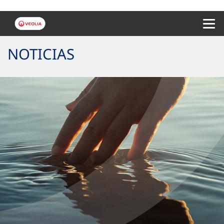
Menu 
NOTICIAS