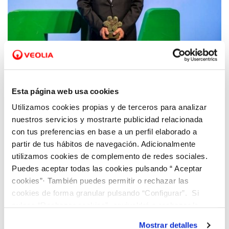
28 ABR 2022
Hidraqua recibe el Premio ‘Escolástico
Esta página web usa cookies
Zaldívar’ por sus buenas prácticas en
Utilizamos cookies propias y de terceros para analizar
materia de seguridad y salud laboral
nuestros servicios y mostrarte publicidad relacionada
durante la pandemia de COVID-19
con tus preferencias en base a un perfil elaborado a
partir de tus hábitos de navegación. Adicionalmente
utilizamos cookies de complemento de redes sociales.
Puedes aceptar todas las cookies pulsando “ Aceptar
cookies”· También puedes permitir o rechazar las
cookies de forma granular pulsando “Configurar”. Si
pulsas “Rechazar cookies”, equivaldrá a rechazar la
instalación de todas las cookies salvo las necesarias que
Mostrar detalles