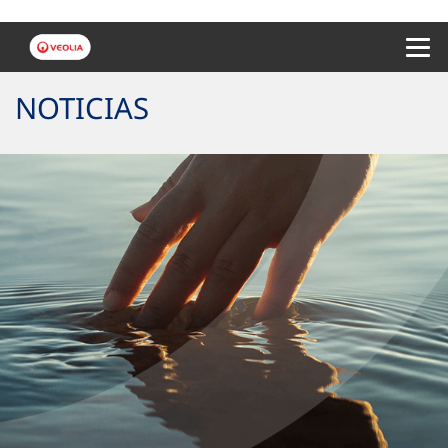
Menu 
NOTICIAS