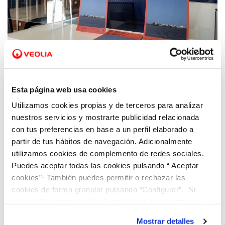
02 JUN 2022
Hidraqua y sus empresas participadas
Esta página web usa cookies
organizan más de 40 actividades para
Utilizamos cookies propias y de terceros para analizar
celebrar el Día Mundial del Medio Ambiente
nuestros servicios y mostrarte publicidad relacionada
en la Comunitat Valenciana
con tus preferencias en base a un perfil elaborado a
partir de tus hábitos de navegación. Adicionalmente
utilizamos cookies de complemento de redes sociales.
Puedes aceptar todas las cookies pulsando “ Aceptar
cookies”· También puedes permitir o rechazar las
cookies de forma granular pulsando “Configurar”. Si
pulsas “Rechazar cookies”, equivaldrá a rechazar la
instalación de todas las cookies salvo las necesarias que
Mostrar detalles