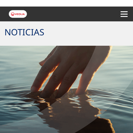
Menu 
NOTICIAS