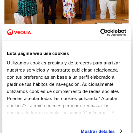
04 OCT 2023
La UA e Hidraqua renuevan convenio para
Esta página web usa cookies
la mejora de accesibilidad de espacios físicos
Utilizamos cookies propias y de terceros para analizar
y la adaptación inclusiva de acciones
nuestros servicios y mostrarte publicidad relacionada
culturales
con tus preferencias en base a un perfil elaborado a
partir de tus hábitos de navegación. Adicionalmente
utilizamos cookies de complemento de redes sociales.
Puedes aceptar todas las cookies pulsando “ Aceptar
cookies”· También puedes permitir o rechazar las
cookies de forma granular pulsando “Configurar”. Si
pulsas “Rechazar cookies”, equivaldrá a rechazar la
instalación de todas las cookies salvo las necesarias que
Mostrar detalles