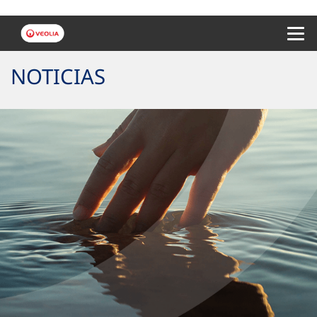
Menu 
NOTICIAS