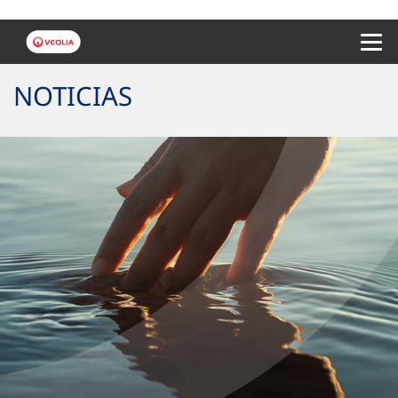
Menu 
NOTICIAS