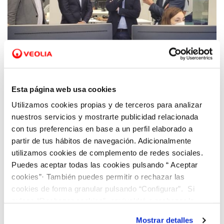
09 JUL 2021
Rubén Martínez Dalmau, Vicepresidente
Esta página web usa cookies
Segundo del Consell y Conseller de Vivienda
Utilizamos cookies propias y de terceros para analizar
y Arquitectura Bioclimática visita el centro
nuestros servicios y mostrarte publicidad relacionada
de innovación Dinapsis de Benidorm
con tus preferencias en base a un perfil elaborado a
partir de tus hábitos de navegación. Adicionalmente
utilizamos cookies de complemento de redes sociales.
Puedes aceptar todas las cookies pulsando “ Aceptar
cookies”· También puedes permitir o rechazar las
cookies de forma granular pulsando “Configurar”. Si
pulsas “Rechazar cookies”, equivaldrá a rechazar la
instalación de todas las cookies salvo las necesarias que
Mostrar detalles