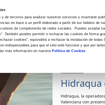
ES
VA
Actua
ies
 y de terceros para analizar nuestros servicios y mostrarte publ
Tu Servicio
Tu Agua
Conócenos
encias en base a un perfil elaborado a partir de tus hábitos de n
 cookies de complemento de redes sociales. Puedes aceptar to
s”· También puedes permitir o rechazar las cookies de forma gr
ÓN AL CLIENTE
AD
ROS COMPROMISOS
NTRATOS
COMPROMISO DE SERVICIO
CUIDADOS DEL AGUA
MODIFICACIÓN DE DAT
echazar cookies”, equivaldrá a rechazar la instalación de todas 
 de contacto
 calidad del agua
 personas
bio de titular
Carta de compromisos
Consejos de ahorro
Actualizar datos bancario
on indispensables para que el sitio web funcione y que por tant
via
el consumidor
medio ambiente
a de suministro
Customer Counsel (Defensa de
Actualizar datos de domici
tar más información en nuestra
Política de Cookies
cliente)
innovacion y digitalización
a de suministro
Actualizar datos personal
Normativa del servicio
 obras y afectaciones
icitud de Acometida
Arbitraje y mediación
03 DIC 2025
ación de fuga interior
umentación contratación
Programa CONTIGO
ntación e impresos
Hidraqua 
VER TODAS LAS GESTIONES
Hidraqua, la operador
Valenciana con presen