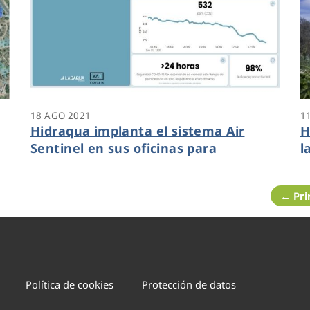
18 AGO 2021
1
Hidraqua implanta el sistema Air
H
Sentinel en sus oficinas para
l
monitorizar la calidad del aire en
a
ambientes interiores
i
← Pr
Política de cookies
Protección de datos