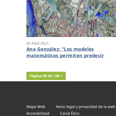
25 AGO 2021
Ana González: “Los modelos
matemáticos permiten predecir
cualquier situación de crisis y actuar
de forma anticipada para evitarla”
Página 80 de 138
Mapa Web
Aviso legal y privacidad de la web
Accesibilidad
Canal Ético