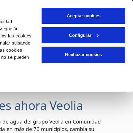
lidad
Ayuda
Contáctanos
Aceptar cookies
icidad
Área de clientes
avegación.
Configurar
das las cookies
anular pulsando
OS
INCIDENCIAS
las cookies
s
Comunica anomalías o posibles
Rechazar cookies
o no se pueden
fraudes
l
lio
Reclamaciones
es
es ahora Veolia
a de agua del grupo Veolia en Comunidad
cia en más de 70 municipios, cambia su