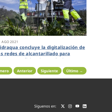
1 AGO 2021
idraqua concluye la digitalización de
as redes de alcantarillado para
umentar eficiencia y reducir
ncidencias
imero
Anterior
Siguiente
Último →
Síguenos en: