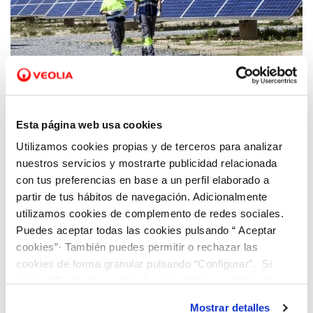
04 MAR 2022
Hidraqua y sus empresas participadas
Esta página web usa cookies
evitan la emisión del 85% de CO2 gracias a
Utilizamos cookies propias y de terceros para analizar
sus medidas de gestión energética
nuestros servicios y mostrarte publicidad relacionada
con tus preferencias en base a un perfil elaborado a
partir de tus hábitos de navegación. Adicionalmente
utilizamos cookies de complemento de redes sociales.
Puedes aceptar todas las cookies pulsando “ Aceptar
cookies”· También puedes permitir o rechazar las
cookies de forma granular pulsando “Configurar”. Si
pulsas “Rechazar cookies”, equivaldrá a rechazar la
instalación de todas las cookies salvo las necesarias que
Mostrar detalles