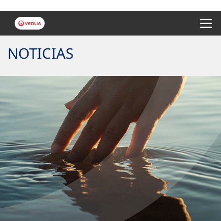
Menu 
NOTICIAS