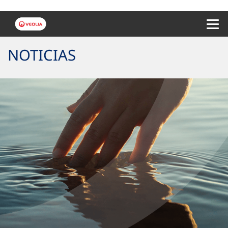
Menu 
NOTICIAS