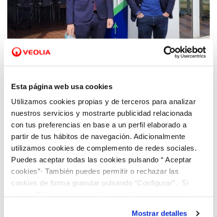
31 MAR 2022
Hidraqua presenta ‘Climas para el Cambio’
Esta página web usa cookies
Utilizamos cookies propias y de terceros para analizar
nuestros servicios y mostrarte publicidad relacionada
con tus preferencias en base a un perfil elaborado a
partir de tus hábitos de navegación. Adicionalmente
utilizamos cookies de complemento de redes sociales.
Puedes aceptar todas las cookies pulsando “ Aceptar
cookies”· También puedes permitir o rechazar las
cookies de forma granular pulsando “Configurar”. Si
pulsas “Rechazar cookies”, equivaldrá a rechazar la
instalación de todas las cookies salvo las necesarias que
Mostrar detalles