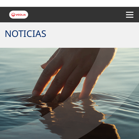
Menu 
NOTICIAS