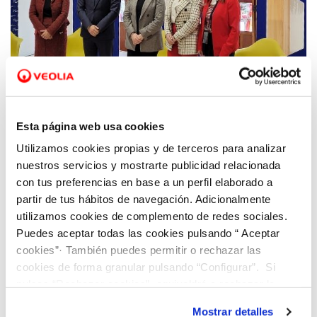
13 ABR 2022
Aigües de Paterna e Hidraqua celebran el
Esta página web usa cookies
primer encuentro de la iniciativa "Climas
Utilizamos cookies propias y de terceros para analizar
para el Cambio" vinculado a cambio
nuestros servicios y mostrarte publicidad relacionada
climático y sector empresarial
con tus preferencias en base a un perfil elaborado a
partir de tus hábitos de navegación. Adicionalmente
utilizamos cookies de complemento de redes sociales.
Puedes aceptar todas las cookies pulsando “ Aceptar
cookies”· También puedes permitir o rechazar las
cookies de forma granular pulsando “Configurar”. Si
pulsas “Rechazar cookies”, equivaldrá a rechazar la
instalación de todas las cookies salvo las necesarias que
Mostrar detalles