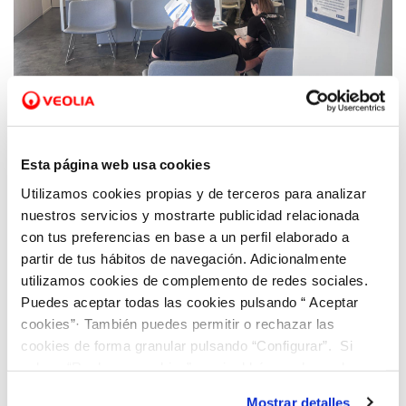
18 MAY 2026
Veolia pone en valor la atención al cliente
Esta página web usa cookies
como parte esencial de la gestión del agua
Utilizamos cookies propias y de terceros para analizar
en Benidorm
nuestros servicios y mostrarte publicidad relacionada
con tus preferencias en base a un perfil elaborado a
partir de tus hábitos de navegación. Adicionalmente
utilizamos cookies de complemento de redes sociales.
Puedes aceptar todas las cookies pulsando “ Aceptar
cookies”· También puedes permitir o rechazar las
cookies de forma granular pulsando “Configurar”. Si
pulsas “Rechazar cookies”, equivaldrá a rechazar la
instalación de todas las cookies salvo las necesarias que
Mostrar detalles