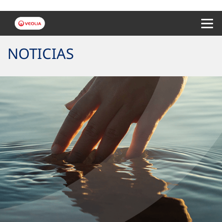
Menu 
NOTICIAS