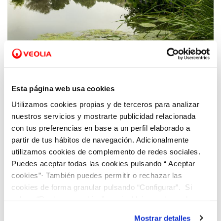
22 MAR 2023
Hidraqua y sus empresas participadas
Esta página web usa cookies
destinan un 88% de agua reutilizada para
Utilizamos cookies propias y de terceros para analizar
uso agrícola y un 7,5% para el entorno
nuestros servicios y mostrarte publicidad relacionada
ambiental
con tus preferencias en base a un perfil elaborado a
partir de tus hábitos de navegación. Adicionalmente
utilizamos cookies de complemento de redes sociales.
Puedes aceptar todas las cookies pulsando “ Aceptar
cookies”· También puedes permitir o rechazar las
cookies de forma granular pulsando “Configurar”. Si
pulsas “Rechazar cookies”, equivaldrá a rechazar la
instalación de todas las cookies salvo las necesarias que
Mostrar detalles