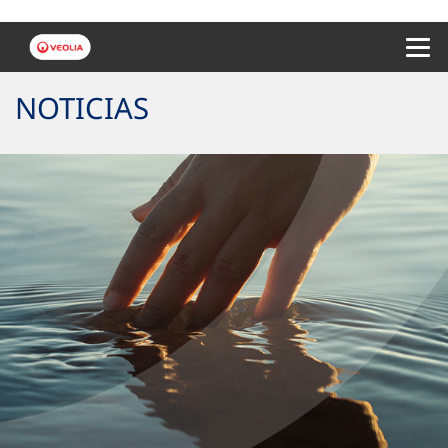
Menu 
NOTICIAS