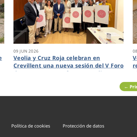
09 JUN 2026
0
e
Veolia y Cruz Roja celebran en
V
Crevillent una nueva sesión del V Foro
r
de Empresas para fomentar alianzas
A
locales
i
← Pr
d
Política de cookies
Protección de datos