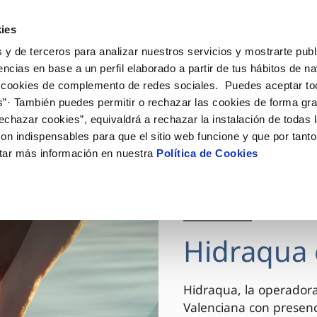
ES
VA
Actua
ies
 y de terceros para analizar nuestros servicios y mostrarte publ
Tu Servicio
Tu Agua
Conócenos
encias en base a un perfil elaborado a partir de tus hábitos de n
 cookies de complemento de redes sociales. Puedes aceptar to
s”· También puedes permitir o rechazar las cookies de forma gr
ÓN AL CLIENTE
AD
ROS COMPROMISOS
NTRATOS
COMPROMISO DE SERVICIO
CUIDADOS DEL AGUA
MODIFICACIÓN DE DAT
echazar cookies”, equivaldrá a rechazar la instalación de todas 
 de contacto
 calidad del agua
 personas
bio de titular
Carta de compromisos
Consejos de ahorro
Actualizar datos bancario
on indispensables para que el sitio web funcione y que por tant
via
el consumidor
medio ambiente
a de suministro
Customer Counsel (Defensa de
Actualizar datos de domici
tar más información en nuestra
Política de Cookies
cliente)
innovacion y digitalización
a de suministro
Actualizar datos personal
Normativa del servicio
 obras y afectaciones
icitud de Acometida
Arbitraje y mediación
03 DIC 2025
ación de fuga interior
umentación contratación
Programa CONTIGO
ntación e impresos
Hidraqua 
VER TODAS LAS GESTIONES
Hidraqua, la operador
Valenciana con presen