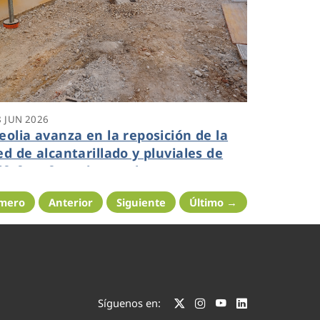
8 JUN 2026
eolia avanza en la reposición de la
ed de alcantarillado y pluviales de
lfafar afectados por la DANA con una
nversión total de más de 7 millones
imero
Anterior
Siguiente
Último →
e euros
Síguenos en: