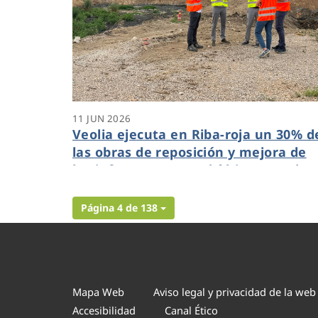
11 JUN 2026
Veolia ejecuta en Riba-roja un 30% d
las obras de reposición y mejora de
las infraestructuras hídricas tras la
DANA que supondrán una inversión
de 4,4 millones de euros
Página 4 de 138
Mapa Web
Aviso legal y privacidad de la web
Accesibilidad
Canal Ético