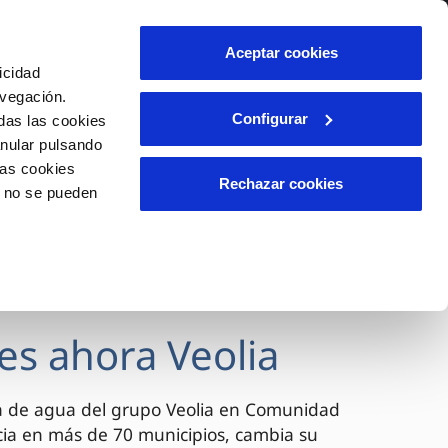
lidad
Ayuda
Contáctanos
Aceptar cookies
icidad
Área de clientes
avegación.
Configurar
das las cookies
anular pulsando
OS
INCIDENCIAS
las cookies
s
Comunica anomalías o posibles
Rechazar cookies
o no se pueden
fraudes
l
lio
Reclamaciones
es
es ahora Veolia
a de agua del grupo Veolia en Comunidad
cia en más de 70 municipios, cambia su