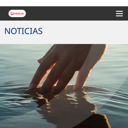
Menu 
NOTICIAS