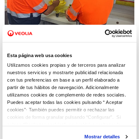
11 DIC 2023
Hidraqua impulsa oportunidades de empleo
Esta página web usa cookies
a través de la Formación Profesional Dual
Utilizamos cookies propias y de terceros para analizar
en la Comunitat Valenciana
nuestros servicios y mostrarte publicidad relacionada
con tus preferencias en base a un perfil elaborado a
partir de tus hábitos de navegación. Adicionalmente
utilizamos cookies de complemento de redes sociales.
Puedes aceptar todas las cookies pulsando “ Aceptar
cookies”· También puedes permitir o rechazar las
cookies de forma granular pulsando “Configurar”. Si
pulsas “Rechazar cookies”, equivaldrá a rechazar la
instalación de todas las cookies salvo las necesarias que
Mostrar detalles