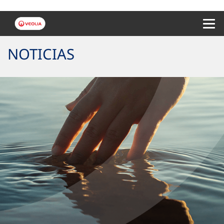
Menu 
NOTICIAS