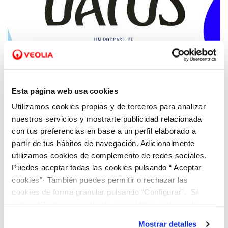
17 JUN 2024
Hidraqua innova en su apuesta por la
Esta página web usa cookies
concienciación a la ciudadanía con el
Utilizamos cookies propias y de terceros para analizar
lanzamiento del podcast ‘Al Agua, Datos’
nuestros servicios y mostrarte publicidad relacionada
con tus preferencias en base a un perfil elaborado a
partir de tus hábitos de navegación. Adicionalmente
utilizamos cookies de complemento de redes sociales.
Puedes aceptar todas las cookies pulsando “ Aceptar
cookies”· También puedes permitir o rechazar las
cookies de forma granular pulsando “Configurar”. Si
pulsas “Rechazar cookies”, equivaldrá a rechazar la
instalación de todas las cookies salvo las necesarias que
Mostrar detalles