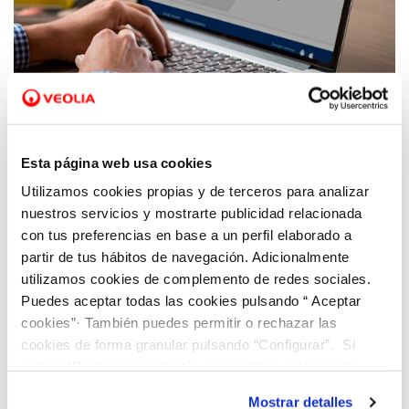
30 ABR 2020
¿Quieres sacarle el máximo partido a
Esta página web usa cookies
nuestra web en la gestión de tu contrato?
Utilizamos cookies propias y de terceros para analizar
nuestros servicios y mostrarte publicidad relacionada
con tus preferencias en base a un perfil elaborado a
partir de tus hábitos de navegación. Adicionalmente
utilizamos cookies de complemento de redes sociales.
Puedes aceptar todas las cookies pulsando “ Aceptar
cookies”· También puedes permitir o rechazar las
cookies de forma granular pulsando “Configurar”. Si
pulsas “Rechazar cookies”, equivaldrá a rechazar la
instalación de todas las cookies salvo las necesarias que
Mostrar detalles