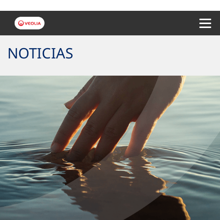
Menu 
NOTICIAS