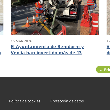
16 MAR 2026
1
El Ayuntamiento de Benidorm y
V
a
Veolia han invertido más de 13
d
millones en la renovación y el
m
mantenimiento de la red de
B
← Pr
alcantarillado
Política de cookies
Protección de datos