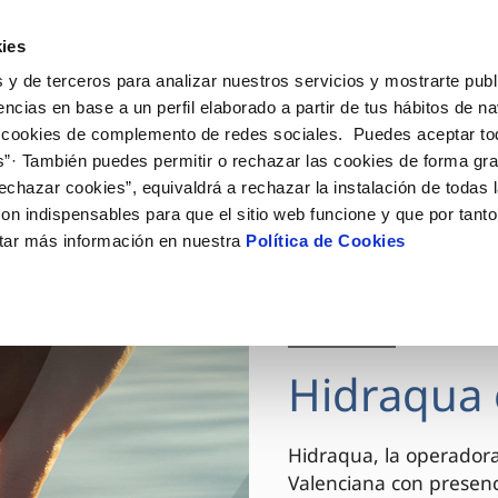
ES
VA
Actua
ies
 y de terceros para analizar nuestros servicios y mostrarte publ
Tu Servicio
Tu Agua
Conócenos
encias en base a un perfil elaborado a partir de tus hábitos de n
 cookies de complemento de redes sociales. Puedes aceptar to
s”· También puedes permitir o rechazar las cookies de forma gr
ÓN AL CLIENTE
AD
ROS COMPROMISOS
NTRATOS
COMPROMISO DE SERVICIO
CUIDADOS DEL AGUA
MODIFICACIÓN DE DAT
echazar cookies”, equivaldrá a rechazar la instalación de todas 
 de contacto
 calidad del agua
 personas
bio de titular
Carta de compromisos
Consejos de ahorro
Actualizar datos bancario
on indispensables para que el sitio web funcione y que por tant
via
el consumidor
medio ambiente
a de suministro
Customer Counsel (Defensa de
Actualizar datos de domici
tar más información en nuestra
Política de Cookies
cliente)
innovacion y digitalización
a de suministro
Actualizar datos personal
Normativa del servicio
 obras y afectaciones
icitud de Acometida
Arbitraje y mediación
03 DIC 2025
ación de fuga interior
umentación contratación
Programa CONTIGO
ntación e impresos
Hidraqua 
VER TODAS LAS GESTIONES
Hidraqua, la operador
Valenciana con presen