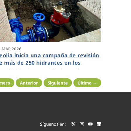
2 MAR 2026
eolia inicia una campaña de revisión
e más de 250 hidrantes en los
unicipios de La Pobla de Vallbona,
enissanó y L’Eliana
imero
Anterior
Siguiente
Último →
Síguenos en: