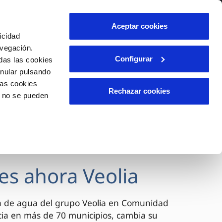
lidad
Ayuda
Contáctanos
Aceptar cookies
icidad
Área de clientes
avegación.
Configurar
das las cookies
anular pulsando
OS
INCIDENCIAS
las cookies
s
Comunica anomalías o posibles
Rechazar cookies
o no se pueden
fraudes
l
lio
Reclamaciones
es
es ahora Veolia
a de agua del grupo Veolia en Comunidad
cia en más de 70 municipios, cambia su