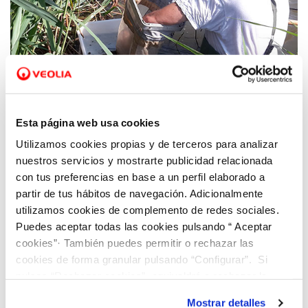
13 OCT 2020
Hidraqua y la UV estudian los grupos
Esta página web usa cookies
biológicos acuáticos indicadores de la
Utilizamos cookies propias y de terceros para analizar
calidad del agua en los humedales del
nuestros servicios y mostrarte publicidad relacionada
Tancat de l'Illa y Tancat de Milia
con tus preferencias en base a un perfil elaborado a
partir de tus hábitos de navegación. Adicionalmente
utilizamos cookies de complemento de redes sociales.
Puedes aceptar todas las cookies pulsando “ Aceptar
cookies”· También puedes permitir o rechazar las
cookies de forma granular pulsando “Configurar”. Si
pulsas “Rechazar cookies”, equivaldrá a rechazar la
instalación de todas las cookies salvo las necesarias que
Mostrar detalles