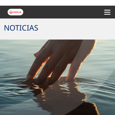
Menu 
NOTICIAS