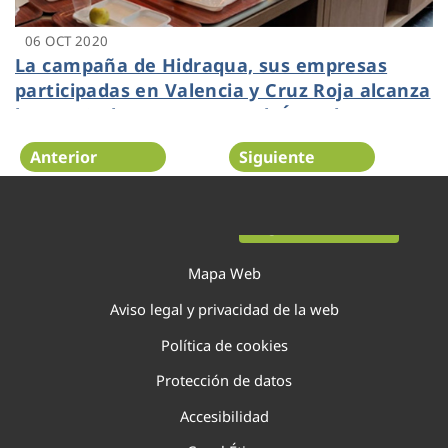
06 OCT 2020
La campaña de Hidraqua, sus empresas
participadas en Valencia y Cruz Roja alcanza
las 6.520 altas nuevas en el ‘Área de
clientes’ de la página web
Anterior
Siguiente
Página 105 de 138
Mapa Web
Aviso legal y privacidad de la web
Política de cookies
Protección de datos
Accesibilidad