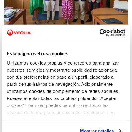
23 JUL 2026
La Universidad de Alicante y Veolia en la
Esta página web usa cookies
Comunitat Valenciana renuevan su
Utilizamos cookies propias y de terceros para analizar
convenio destinado a impulsar la
nuestros servicios y mostrarte publicidad relacionada
accesibilidad de la programación cultural
con tus preferencias en base a un perfil elaborado a
universitaria
partir de tus hábitos de navegación. Adicionalmente
utilizamos cookies de complemento de redes sociales.
Puedes aceptar todas las cookies pulsando “ Aceptar
cookies”· También puedes permitir o rechazar las
cookies de forma granular pulsando “Configurar”. Si
pulsas “Rechazar cookies”, equivaldrá a rechazar la
instalación de todas las cookies salvo las necesarias que
Mostrar detalles