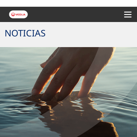
Menu 
NOTICIAS