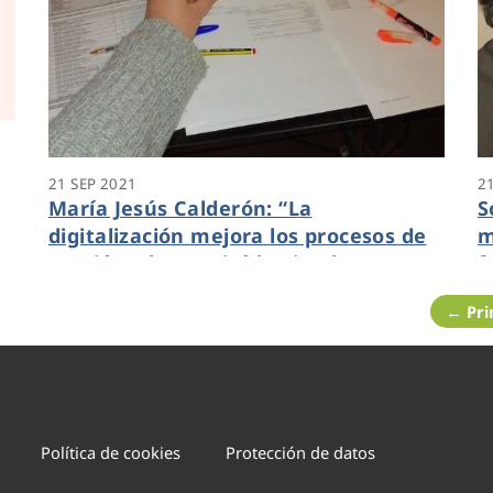
21 SEP 2021
2
María Jesús Calderón: “La
S
a
digitalización mejora los procesos de
m
gestión y lo seguirá haciendo para
f
responder a las necesidades que
l
← Pr
detectemos”
Política de cookies
Protección de datos