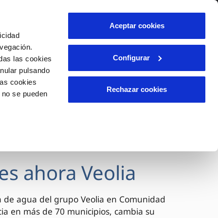
lidad
Ayuda
Contáctanos
Aceptar cookies
icidad
Área de clientes
avegación.
Configurar
das las cookies
anular pulsando
OS
INCIDENCIAS
las cookies
s
Comunica anomalías o posibles
Rechazar cookies
o no se pueden
fraudes
l
lio
Reclamaciones
es
es ahora Veolia
a de agua del grupo Veolia en Comunidad
cia en más de 70 municipios, cambia su