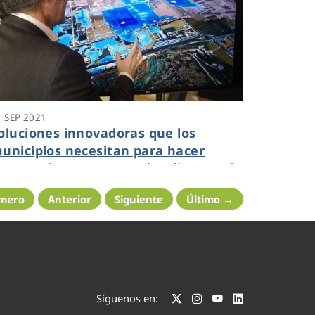
1 SEP 2021
oluciones innovadoras que los
unicipios necesitan para hacer
rente a las consecuencias directas de
a crisis climática
imero
Anterior
Siguiente
Último →
Síguenos en: