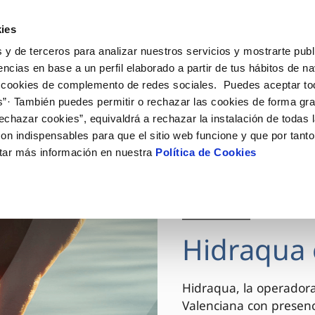
ES
VA
Actua
ies
 y de terceros para analizar nuestros servicios y mostrarte publ
Tu Servicio
Tu Agua
Conócenos
encias en base a un perfil elaborado a partir de tus hábitos de n
 cookies de complemento de redes sociales. Puedes aceptar to
s”· También puedes permitir o rechazar las cookies de forma gr
ÓN AL CLIENTE
AD
ROS COMPROMISOS
NTRATOS
COMPROMISO DE SERVICIO
CUIDADOS DEL AGUA
MODIFICACIÓN DE DAT
echazar cookies”, equivaldrá a rechazar la instalación de todas 
 de contacto
 calidad del agua
 personas
bio de titular
Carta de compromisos
Consejos de ahorro
Actualizar datos bancario
on indispensables para que el sitio web funcione y que por tant
via
el consumidor
medio ambiente
a de suministro
Customer Counsel (Defensa de
Actualizar datos de domici
tar más información en nuestra
Política de Cookies
cliente)
innovacion y digitalización
a de suministro
Actualizar datos personal
Normativa del servicio
 obras y afectaciones
icitud de Acometida
Arbitraje y mediación
03 DIC 2025
ación de fuga interior
umentación contratación
Programa CONTIGO
ntación e impresos
Hidraqua 
VER TODAS LAS GESTIONES
Hidraqua, la operador
Valenciana con presen