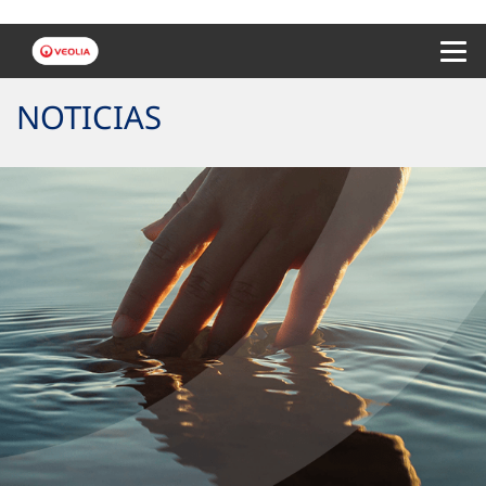
Menu 
NOTICIAS