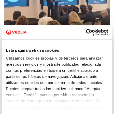
12 AGO 2024
Esta página web usa cookies
El Proyecto europeo HORIZON CircSyst inicia
la búsqueda de soluciones circulares en el
Utilizamos cookies propias y de terceros para analizar
ámbito del agua regenerada
nuestros servicios y mostrarte publicidad relacionada
con tus preferencias en base a un perfil elaborado a
partir de tus hábitos de navegación. Adicionalmente
utilizamos cookies de complemento de redes sociales.
Puedes aceptar todas las cookies pulsando “ Aceptar
cookies”· También puedes permitir o rechazar las
cookies de forma granular pulsando “Configurar”. Si
pulsas “Rechazar cookies”, equivaldrá a rechazar la
instalación de todas las cookies salvo las necesarias que