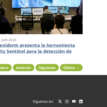
1 JUN 2020
enidorm presenta la herramienta
ity Sentinel para la detección de
ovid-19 en las aguas residuales
imero
Anterior
Siguiente
Último →
Síguenos en: