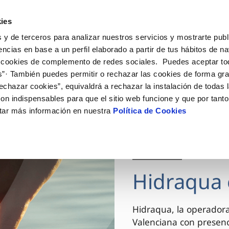
ES
VA
Actua
ies
 y de terceros para analizar nuestros servicios y mostrarte publ
Tu Servicio
Tu Agua
Conócenos
encias en base a un perfil elaborado a partir de tus hábitos de n
 cookies de complemento de redes sociales. Puedes aceptar to
s”· También puedes permitir o rechazar las cookies de forma gr
ÓN AL CLIENTE
AD
ROS COMPROMISOS
NTRATOS
COMPROMISO DE SERVICIO
CUIDADOS DEL AGUA
MODIFICACIÓN DE DAT
echazar cookies”, equivaldrá a rechazar la instalación de todas 
 de contacto
 calidad del agua
 personas
bio de titular
Carta de compromisos
Consejos de ahorro
Actualizar datos bancario
on indispensables para que el sitio web funcione y que por tant
via
el consumidor
medio ambiente
a de suministro
Customer Counsel (Defensa de
Actualizar datos de domici
tar más información en nuestra
Política de Cookies
cliente)
innovacion y digitalización
a de suministro
Actualizar datos personal
Normativa del servicio
 obras y afectaciones
icitud de Acometida
Arbitraje y mediación
03 DIC 2025
ación de fuga interior
umentación contratación
Programa CONTIGO
ntación e impresos
Hidraqua 
VER TODAS LAS GESTIONES
Hidraqua, la operador
Valenciana con presen