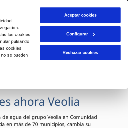
lidad
Ayuda
Contáctanos
Aceptar cookies
icidad
Área de clientes
avegación.
Configurar
das las cookies
anular pulsando
OS
INCIDENCIAS
las cookies
s
Comunica anomalías o posibles
Rechazar cookies
o no se pueden
fraudes
l
lio
Reclamaciones
es
es ahora Veolia
a de agua del grupo Veolia en Comunidad
cia en más de 70 municipios, cambia su