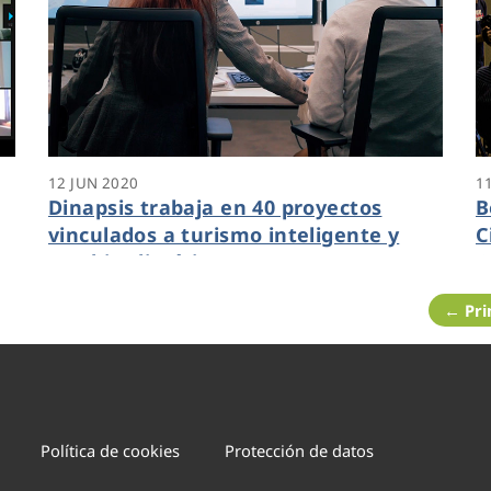
12 JUN 2020
1
Dinapsis trabaja en 40 proyectos
B
vinculados a turismo inteligente y
C
cambio climático
C
← Pr
Política de cookies
Protección de datos